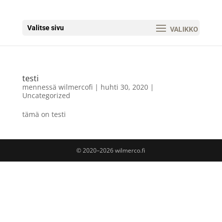
Valitse sivu
testi
mennessä
wilmercofi
|
huhti 30, 2020
|
Uncategorized
tämä on testi
© 2020–2026 wilmerco.fi